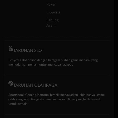
Poker
E-Sports
Sabung
Ayam
TARUHAN SLOT
Penyedia slot online dengan beragam pilihan game menarik yang
memudahkan pemain untuk mencapai jackpot
TARUHAN OLAHRAGA
Sportsbook Gaming Platform Terbaik menawarkan lebih banyak game,
odds yang lebih tinggi, dan menyediakan pilihan yang lebih banyak
untuk pemain.