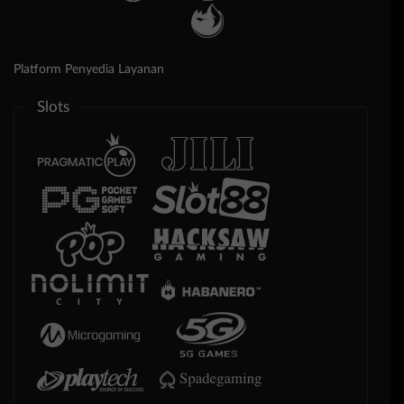
Platform Penyedia Layanan
Slots