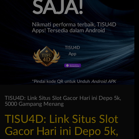
SAJA!
Nikmati performa terbaik, TISU4D
Apps! Tersedia dalam Android
TISU4D
App
*Pindai kode QR untuk Unduh
Android APK
TISU4D: Link Situs Slot Gacor Hari ini Depo 5k,
5000 Gampang Menang
TISU4D: Link Situs Slot
Gacor Hari ini Depo 5k,