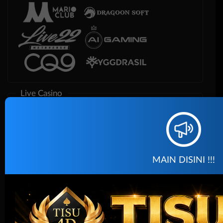
Live Casino
MAIN DISINI !!!