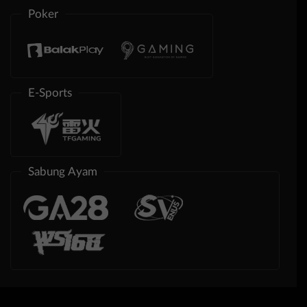
Poker
E-Sports
Sabung Ayam