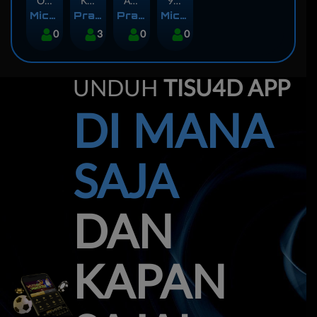
Orphan Organ
King Of Spears
Anaconda Gold
9 Masks of Fire™ HyperSpins™
MicroGaming
Pragmatic Play
Pragmatic Play
MicroGaming
0
3
0
0
UNDUH
TISU4D APP
DI MANA
SAJA
DAN
KAPAN