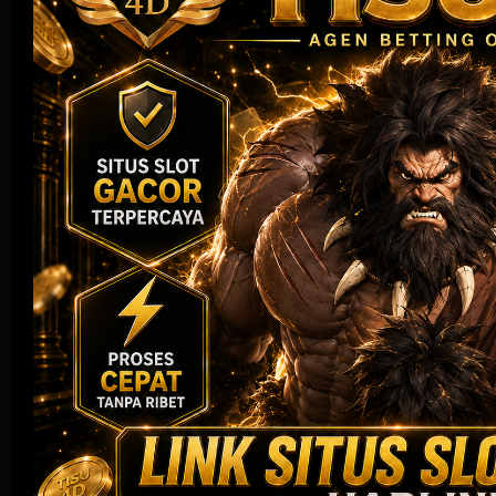
Race
Togel
Olahraga