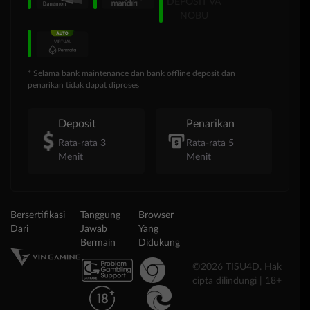
* Selama bank maintenance dan bank offline deposit dan
penarikan tidak dapat diproses
Deposit
Penarikan
Rata-rata 3
Rata-rata 5
Menit
Menit
Bersertifikasi
Tanggung
Browser
Dari
Jawab
Yang
Bermain
Didukung
©2026 TISU4D. Hak
cipta dilindungi | 18+